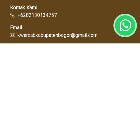
Kontak Kami
+6282130134757
Email
kwarcabkabupatenbogor@gmail.com
Link Cepat
Kwartir Nasional
Kwarda Jawa Barat
Kabupaten Bogor
Diskominfo
Dinas Pendidikan
Tentang Kami