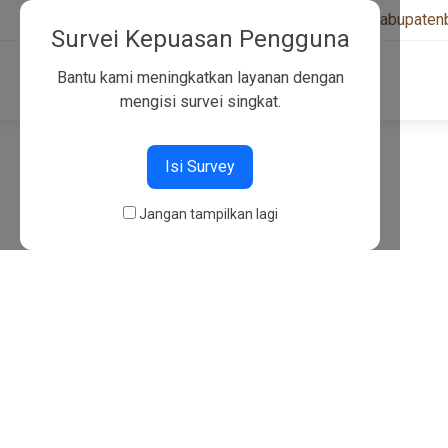
+6282130134757
|
kwarcabkabupaten
Survei Kepuasan Pengguna
Bantu kami meningkatkan layanan dengan
mengisi survei singkat.
404
Isi Survey
Jangan tampilkan lagi