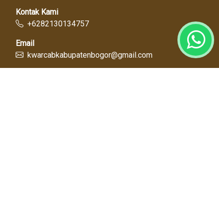
Kontak Kami
+6282130134757
Email
kwarcabkabupatenbogor@gmail.com
Link Cepat
Kwartir Nasional
Kwarda Jawa Barat
Kabupaten Bogor
Diskominfo
Dinas Pendidikan
Tentang Kami