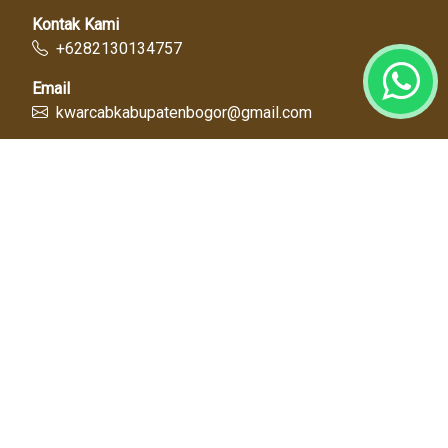
Kontak Kami
+6282130134757
Email
kwarcabkabupatenbogor@gmail.com
Link Cepat
Kwartir Nasional
Kwarda Jawa Barat
Kabupaten Bogor
Diskominfo
Dinas Pendidikan
Tentang Kami