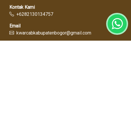
Kontak Kami
+6282130134757
Email
kwarcabkabupatenbogor@gmail.com
Link Cepat
Kwartir Nasional
Kwarda Jawa Barat
Kabupaten Bogor
Diskominfo
Dinas Pendidikan
Tentang Kami