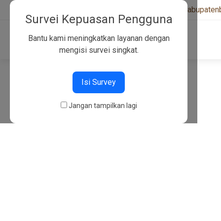
+6282130134757
|
kwarcabkabupaten
Survei Kepuasan Pengguna
Bantu kami meningkatkan layanan dengan
mengisi survei singkat.
404
Isi Survey
Jangan tampilkan lagi