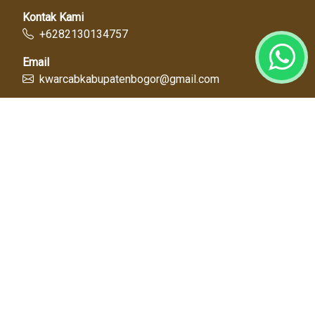
Kontak Kami
+6282130134757
Email
kwarcabkabupatenbogor@gmail.com
Link Cepat
Kwartir Nasional
Kwarda Jawa Barat
Kabupaten Bogor
Diskominfo
Dinas Pendidikan
Tentang Kami