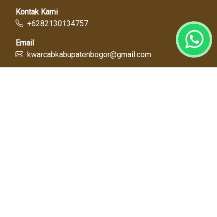
Kontak Kami
+6282130134757
Email
kwarcabkabupatenbogor@gmail.com
Link Cepat
Kwartir Nasional
Kwarda Jawa Barat
Kabupaten Bogor
Diskominfo
Dinas Pendidikan
Tentang Kami