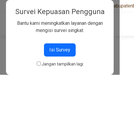
+6282130134757
|
kwarcabkabupaten
Survei Kepuasan Pengguna
Bantu kami meningkatkan layanan dengan
mengisi survei singkat.
404
Isi Survey
Jangan tampilkan lagi