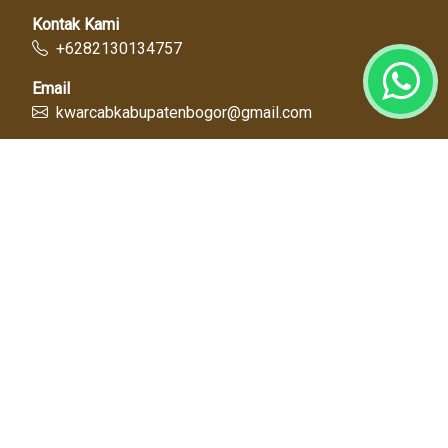
Kontak Kami
+6282130134757
Email
kwarcabkabupatenbogor@gmail.com
Link Cepat
Kwartir Nasional
Kwarda Jawa Barat
Kabupaten Bogor
Diskominfo
Dinas Pendidikan
Tentang Kami