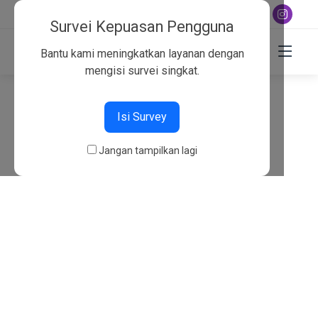
+6282130134757
Survei Kepuasan Pengguna
Bantu kami meningkatkan layanan dengan
mengisi survei singkat.
404
Isi Survey
Beranda
404
Jangan tampilkan lagi