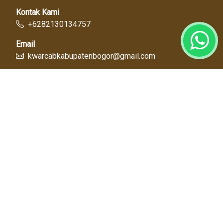
Kontak Kami
+6282130134757
Email
kwarcabkabupatenbogor@gmail.com
Link Cepat
Kwartir Nasional
Kwarda Jawa Barat
Kabupaten Bogor
Diskominfo
Dinas Pendidikan
Tentang Kami