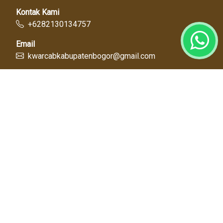
Kontak Kami
+6282130134757
Email
kwarcabkabupatenbogor@gmail.com
Link Cepat
Kwartir Nasional
Kwarda Jawa Barat
Kabupaten Bogor
Diskominfo
Dinas Pendidikan
Tentang Kami