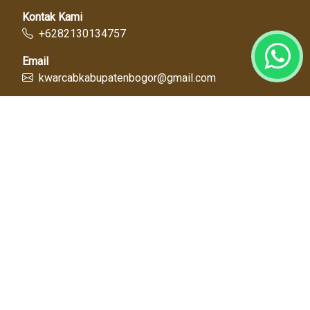
Kontak Kami
+6282130134757
Email
kwarcabkabupatenbogor@gmail.com
Link Cepat
Kwartir Nasional
Kwarda Jawa Barat
Kabupaten Bogor
Diskominfo
Dinas Pendidikan
Tentang Kami