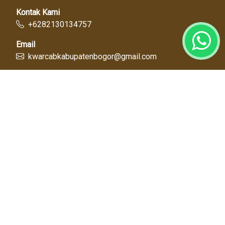
Kontak Kami
+6282130134757
Email
kwarcabkabupatenbogor@gmail.com
Link Cepat
Kwartir Nasional
Kwarda Jawa Barat
Kabupaten Bogor
Diskominfo
Dinas Pendidikan
Tentang Kami