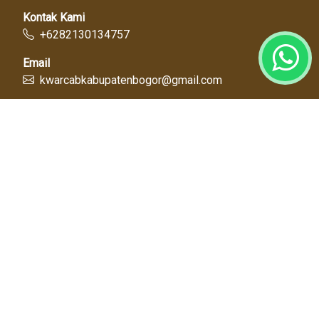
Kontak Kami
+6282130134757
Email
kwarcabkabupatenbogor@gmail.com
Link Cepat
Kwartir Nasional
Kwarda Jawa Barat
Kabupaten Bogor
Diskominfo
Dinas Pendidikan
Tentang Kami