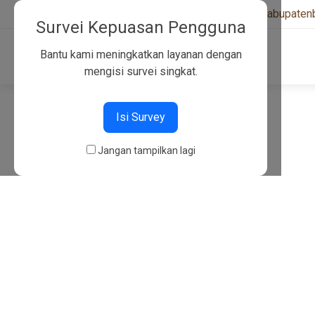
+6282130134757
|
kwarcabkabupaten
Survei Kepuasan Pengguna
Bantu kami meningkatkan layanan dengan
mengisi survei singkat.
404
Isi Survey
Jangan tampilkan lagi