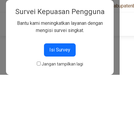
+6282130134757
|
kwarcabkabupaten
Survei Kepuasan Pengguna
Bantu kami meningkatkan layanan dengan
mengisi survei singkat.
404
Isi Survey
Jangan tampilkan lagi