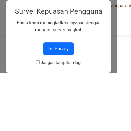
+6282130134757
|
kwarcabkabupaten
Survei Kepuasan Pengguna
Bantu kami meningkatkan layanan dengan
mengisi survei singkat.
404
Isi Survey
Jangan tampilkan lagi