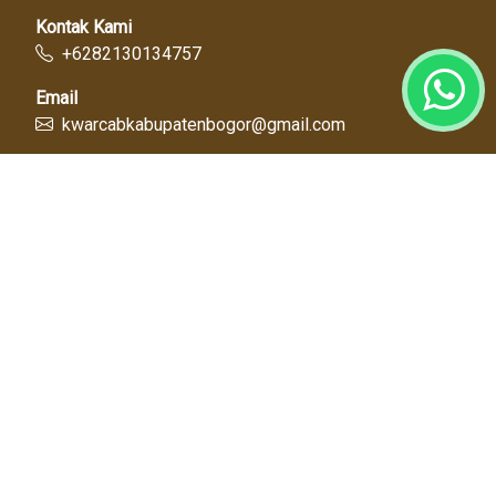
Kontak Kami
+6282130134757
Email
kwarcabkabupatenbogor@gmail.com
Link Cepat
Kwartir Nasional
Kwarda Jawa Barat
Kabupaten Bogor
Diskominfo
Dinas Pendidikan
Tentang Kami