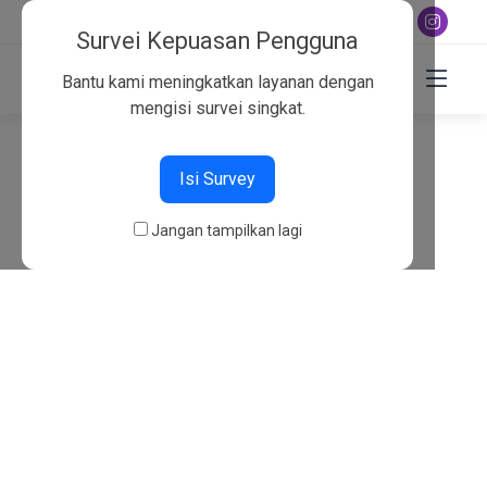
+6282130134757
Survei Kepuasan Pengguna
Bantu kami meningkatkan layanan dengan
mengisi survei singkat.
404
Isi Survey
Beranda
404
Jangan tampilkan lagi