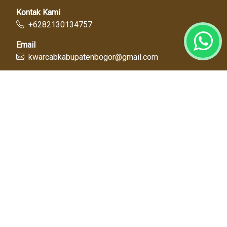
Kontak Kami
+6282130134757
Email
kwarcabkabupatenbogor@gmail.com
Link Cepat
Kwartir Nasional
Kwarda Jawa Barat
Kabupaten Bogor
Diskominfo
Dinas Pendidikan
Tentang Kami