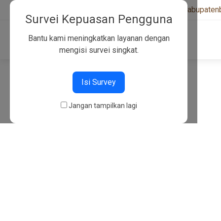
+6282130134757
|
kwarcabkabupaten
Survei Kepuasan Pengguna
Bantu kami meningkatkan layanan dengan
mengisi survei singkat.
404
Isi Survey
Jangan tampilkan lagi