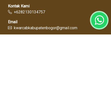
Kontak Kami
+6282130134757
Email
kwarcabkabupatenbogor@gmail.com
Link Cepat
Kwartir Nasional
Kwarda Jawa Barat
Kabupaten Bogor
Diskominfo
Dinas Pendidikan
Tentang Kami