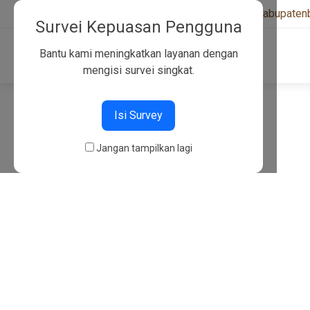
+6282130134757
|
kwarcabkabupaten
Survei Kepuasan Pengguna
Bantu kami meningkatkan layanan dengan
mengisi survei singkat.
404
Isi Survey
Jangan tampilkan lagi