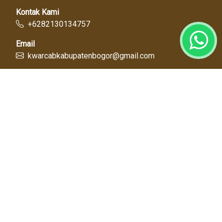
Kontak Kami
+6282130134757
Email
kwarcabkabupatenbogor@gmail.com
Link Cepat
Kwartir Nasional
Kwarda Jawa Barat
Kabupaten Bogor
Diskominfo
Dinas Pendidikan
Tentang Kami