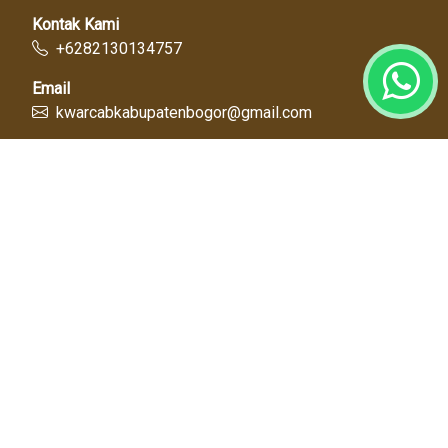
Kontak Kami
+6282130134757
Email
kwarcabkabupatenbogor@gmail.com
Link Cepat
Kwartir Nasional
Kwarda Jawa Barat
Kabupaten Bogor
Diskominfo
Dinas Pendidikan
Tentang Kami