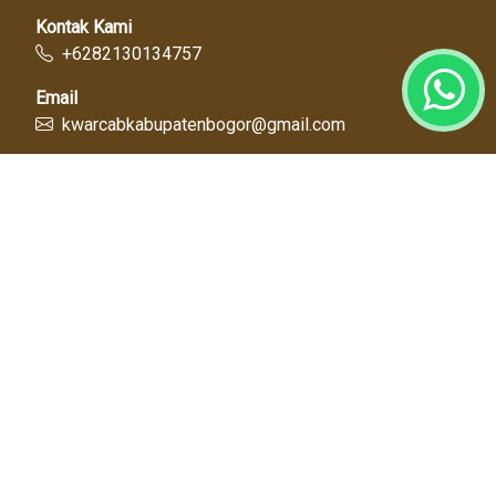
Kontak Kami
+6282130134757
Email
kwarcabkabupatenbogor@gmail.com
Link Cepat
Kwartir Nasional
Kwarda Jawa Barat
Kabupaten Bogor
Diskominfo
Dinas Pendidikan
Tentang Kami