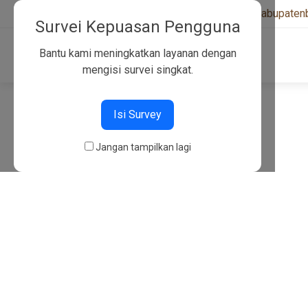
+6282130134757
|
kwarcabkabupaten
Survei Kepuasan Pengguna
Bantu kami meningkatkan layanan dengan
mengisi survei singkat.
404
Isi Survey
Jangan tampilkan lagi