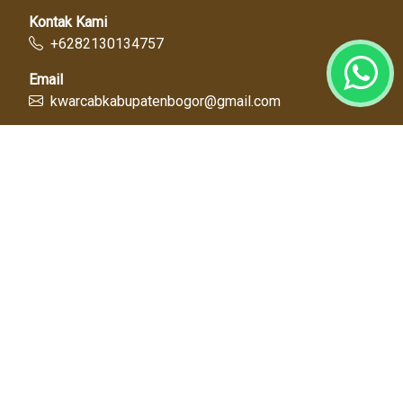
Kontak Kami
+6282130134757
Email
kwarcabkabupatenbogor@gmail.com
Link Cepat
Kwartir Nasional
Kwarda Jawa Barat
Kabupaten Bogor
Diskominfo
Dinas Pendidikan
Tentang Kami