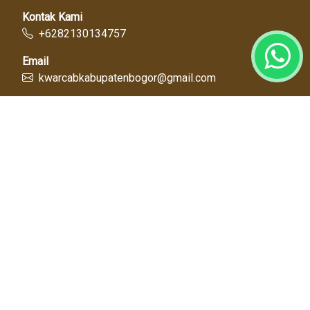
Kontak Kami
+6282130134757
Email
kwarcabkabupatenbogor@gmail.com
Link Cepat
Kwartir Nasional
Kwarda Jawa Barat
Kabupaten Bogor
Diskominfo
Dinas Pendidikan
Tentang Kami