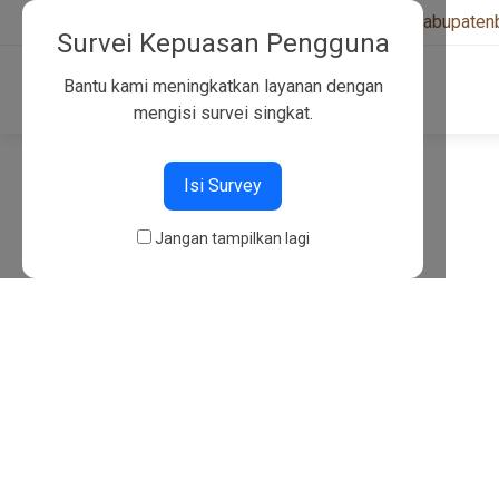
+6282130134757
|
kwarcabkabupaten
Survei Kepuasan Pengguna
Bantu kami meningkatkan layanan dengan
mengisi survei singkat.
404
Isi Survey
Jangan tampilkan lagi