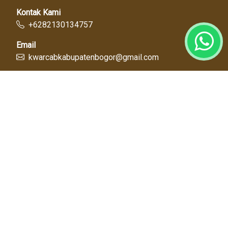
Kontak Kami
+6282130134757
Email
kwarcabkabupatenbogor@gmail.com
Link Cepat
Kwartir Nasional
Kwarda Jawa Barat
Kabupaten Bogor
Diskominfo
Dinas Pendidikan
Tentang Kami