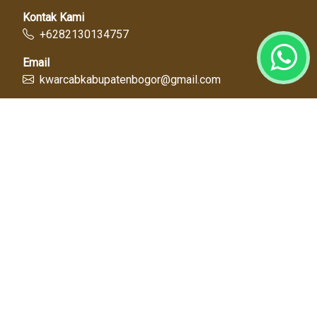
Kontak Kami
+6282130134757
Email
kwarcabkabupatenbogor@gmail.com
Link Cepat
Kwartir Nasional
Kwarda Jawa Barat
Kabupaten Bogor
Diskominfo
Dinas Pendidikan
Tentang Kami