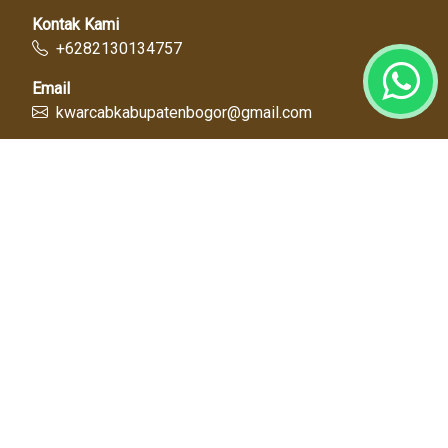
Kontak Kami
+6282130134757
Email
kwarcabkabupatenbogor@gmail.com
Link Cepat
Kwartir Nasional
Kwarda Jawa Barat
Kabupaten Bogor
Diskominfo
Dinas Pendidikan
Tentang Kami