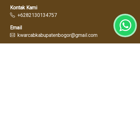
Kontak Kami
+6282130134757
Email
kwarcabkabupatenbogor@gmail.com
Link Cepat
Kwartir Nasional
Kwarda Jawa Barat
Kabupaten Bogor
Diskominfo
Dinas Pendidikan
Tentang Kami