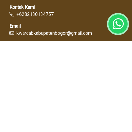
Kontak Kami
+6282130134757
Email
kwarcabkabupatenbogor@gmail.com
Link Cepat
Kwartir Nasional
Kwarda Jawa Barat
Kabupaten Bogor
Diskominfo
Dinas Pendidikan
Tentang Kami