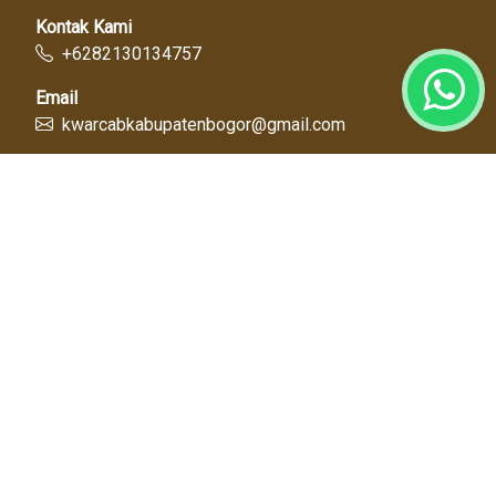
Kontak Kami
+6282130134757
Email
kwarcabkabupatenbogor@gmail.com
Link Cepat
Kwartir Nasional
Kwarda Jawa Barat
Kabupaten Bogor
Diskominfo
Dinas Pendidikan
Tentang Kami