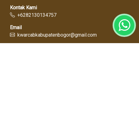
Kontak Kami
+6282130134757
Email
kwarcabkabupatenbogor@gmail.com
Link Cepat
Kwartir Nasional
Kwarda Jawa Barat
Kabupaten Bogor
Diskominfo
Dinas Pendidikan
Tentang Kami