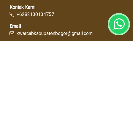
Kontak Kami
+6282130134757
Email
kwarcabkabupatenbogor@gmail.com
Link Cepat
Kwartir Nasional
Kwarda Jawa Barat
Kabupaten Bogor
Diskominfo
Dinas Pendidikan
Tentang Kami