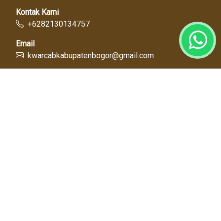
Kontak Kami
+6282130134757
Email
kwarcabkabupatenbogor@gmail.com
Link Cepat
Kwartir Nasional
Kwarda Jawa Barat
Kabupaten Bogor
Diskominfo
Dinas Pendidikan
Tentang Kami