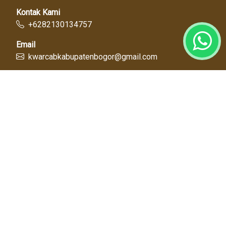
Kontak Kami
+6282130134757
Email
kwarcabkabupatenbogor@gmail.com
Link Cepat
Kwartir Nasional
Kwarda Jawa Barat
Kabupaten Bogor
Diskominfo
Dinas Pendidikan
Tentang Kami