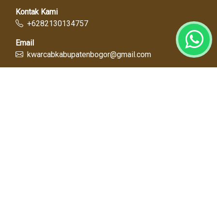
Kontak Kami
+6282130134757
Email
kwarcabkabupatenbogor@gmail.com
Link Cepat
Kwartir Nasional
Kwarda Jawa Barat
Kabupaten Bogor
Diskominfo
Dinas Pendidikan
Tentang Kami