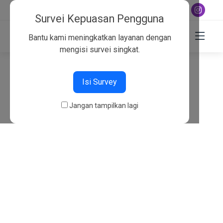
+6282130134757
Survei Kepuasan Pengguna
Bantu kami meningkatkan layanan dengan
mengisi survei singkat.
404
Isi Survey
Beranda
404
Jangan tampilkan lagi