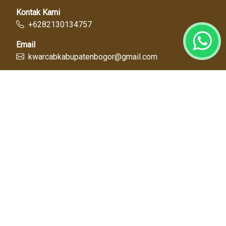
Kontak Kami
+6282130134757
Email
kwarcabkabupatenbogor@gmail.com
Link Cepat
Kwartir Nasional
Kwarda Jawa Barat
Kabupaten Bogor
Diskominfo
Dinas Pendidikan
Tentang Kami