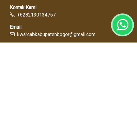
Kontak Kami
+6282130134757
Email
kwarcabkabupatenbogor@gmail.com
Link Cepat
Kwartir Nasional
Kwarda Jawa Barat
Kabupaten Bogor
Diskominfo
Dinas Pendidikan
Tentang Kami