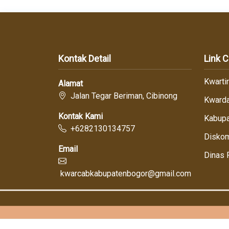
Kontak Detail
Link 
Kwarti
Alamat
Jalan Tegar Beriman, Cibinong
Kwarda
Kontak Kami
Kabupa
+6282130134757
Diskom
Email
Dinas 
kwarcabkabupatenbogor@gmail.com