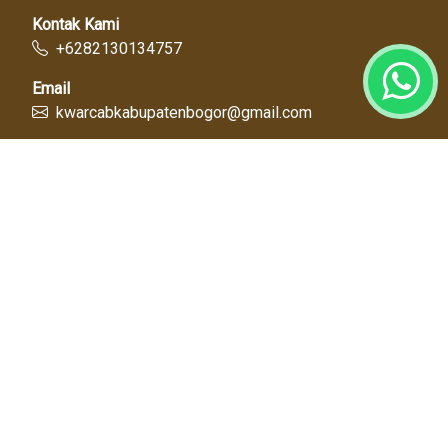
Kontak Kami
+6282130134757
Email
kwarcabkabupatenbogor@gmail.com
Link Cepat
Kwartir Nasional
Kwarda Jawa Barat
Kabupaten Bogor
Diskominfo
Dinas Pendidikan
Tentang Kami