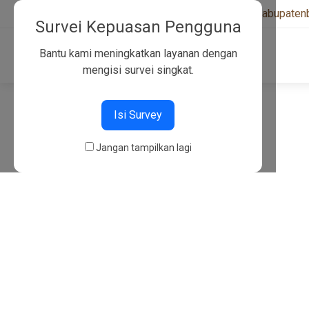
+6282130134757
|
kwarcabkabupaten
Survei Kepuasan Pengguna
Bantu kami meningkatkan layanan dengan
mengisi survei singkat.
404
Isi Survey
Jangan tampilkan lagi