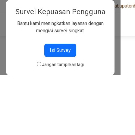
+6282130134757
|
kwarcabkabupaten
Survei Kepuasan Pengguna
Bantu kami meningkatkan layanan dengan
mengisi survei singkat.
404
Isi Survey
Jangan tampilkan lagi