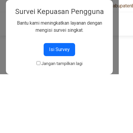
+6282130134757
|
kwarcabkabupaten
Survei Kepuasan Pengguna
Bantu kami meningkatkan layanan dengan
mengisi survei singkat.
404
Isi Survey
Jangan tampilkan lagi