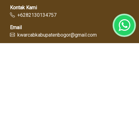
Kontak Kami
+6282130134757
Email
kwarcabkabupatenbogor@gmail.com
Link Cepat
Kwartir Nasional
Kwarda Jawa Barat
Kabupaten Bogor
Diskominfo
Dinas Pendidikan
Tentang Kami