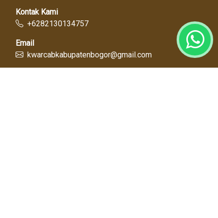
Kontak Kami
+6282130134757
Email
kwarcabkabupatenbogor@gmail.com
Link Cepat
Kwartir Nasional
Kwarda Jawa Barat
Kabupaten Bogor
Diskominfo
Dinas Pendidikan
Tentang Kami